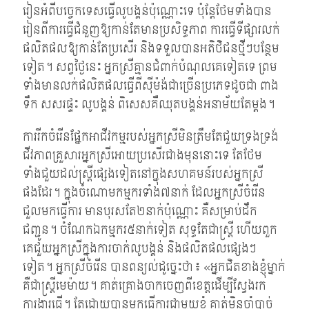
រៀនអំពីបច្ចេកទេសធ្វើលូបង្គន់ប៉ុណ្ណោះទេ ប៉ុន្តែថែមទាំងបាន
រៀនពីការធ្វើជំនួញឱ្យកាន់តែមានប្រសិទ្ធភាព ការធ្វើទីផ្សារលក់
ផលិតផលឱ្យកាន់តែប្រសើរ និងទទួលបានអតិថិជនថ្មីៗបន្ថែម
ទៀត។ សព្វថ្ងៃនេះ អ្នកស្រីគ្មានជំពាក់បំណុលគេទៀតទេ ព្រម
ទាំងមានលក់ផលិតផលធ្វើពីស៊ីម៉ង់ជាច្រើនប្រភេទដូចជា ពាង
ទឹក សសរផ្ទះ លូបង្គន់ ពិសេសគឺឈុតបង្គន់អនាម័យតែម្តង។
ការរីកចំរើនផ្នែកអាជីវកម្មរបស់អ្នកស្រីមិនត្រឹមតែជួយទ្រងទ្រង់
ជីវភាពគ្រួសារអ្នកស្រីអោយប្រសើរជាងមុននោះទេ តែថែម
ទាំងជួយដល់ស្ត្រីផ្សេងទៀតនៅក្នុងសហគមន៍របស់អ្នកស្រី
ផងដែរ។ ក្នុងចំណោមកម្មករទាំង៧នាក់ ដែលអ្នកស្រីចំរើន
ជួលមកធ្វើការ មានបុរសតែ២នាក់ប៉ុណ្ណោះ គឺសម្រាប់ដឹក
ជញ្ជូន។ ចំណែកឯកម្មករ៥នាក់ទៀត សុទ្ធតែជាស្ត្រី ហើយពួក
គេជួយអ្នកស្រីក្នុងការចាក់លូបង្គន់ និងផលិតផលផ្សេងៗ
ទៀត។ អ្នកស្រីចំរើន បានពន្យល់ដូច្នេះថា៖ «អ្នកជិតខាងខ្ញុំម្នាក់
គឺជាស្ត្រីមេម៉ាយ។ គាត់គ្រោងចាកចេញពីខេត្តដើម្បីស្វែងរក
ការងារធ្វើ។ តែដោយបានមកធ្វើការជាមួយខ្ញុំ គាត់មិនចាំបាច់