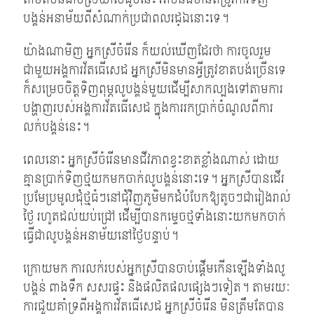
បង្គន់អនាម័យពីសំណាក់ប្រជាពលរដ្ឯនោះទេ។
យ៉ាងណាមិញ អ្នកស្រីចំរើន ក៏យល់ឃើញដែរថា ការចូលរួម
ជាមួយអង្គការវ័តធើសេដ អ្នកស្រីមិនមានអ្វីត្រូវខាតបង់ច្រើនទេ
ក៏សម្រេចចិត្តទិញពុម្ភលូបង្គន់មួយដើម្បីសាកល្បងទៅតាមការ
បង្ហាញរបស់អង្គការវ័តធើសេដ ក្នុងការរកប្រាក់ចំណូលពីការ
លក់បង្គន់នេះ។
ពេលនោះ អ្នកស្រីចំរើនមានជីវភាពខ្វះខាតខ្លាំងណាស់ ដោយ
គ្មានប្រាក់ទិញថ្មយកមកចាក់លូបង្គន់នោះទេ។ អ្នកស្រីបានដើរ
ប្រមែប្រមូលដុំថ្មធំៗនៅជុំវិញភូមិមកដំបំបែកឱ្យតូចៗជារៀងរាល់
ថ្ងៃ រហូតដល់យប់ជ្រៅ ដើម្បីបានកម្ទេចថ្មទាំងនោះយកមកចាក់
ធ្វើជាលូបង្គន់អនាម័យនៅថ្ងៃបន្ទាប់។
ក្រោយមក ការលក់របស់អ្នកស្រីបានចាប់ផ្តើមកើនឡើងទាំងលូ
បង្គន់ ពាងទឹក សសរផ្ទះ និងផលិតផលផ្សេងៗទៀត។ តាមរយៈ
ការជួយគាំទ្រពីអង្គការវ័តធើសេដ អ្នកស្រីចំរើន មិនត្រឹមតែបាន