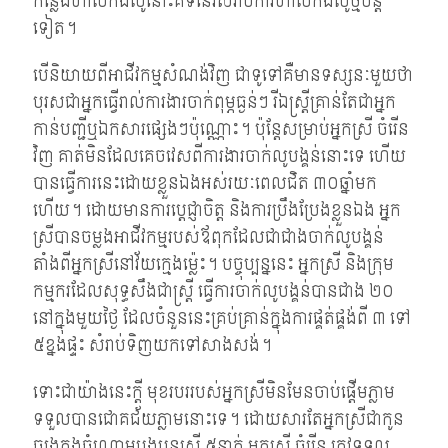
កន្លែងហាលកង់លូនោះគឺទំនេរសំរាប់ការហាលកង់លូថ្មីបន្ត
ទៀត។
បើនិយាយពីអាជីវកម្មសំណង់វិញ ជាទូទៅគឺមានទស្សនៈមួយថា
បុរសជាអ្នកធ្វើរាល់ការងារចាក់ពុម្ភធ្ងន់ៗ រីឯស្ត្រីគ្រាន់តែជាអ្នក
កាន់បញ្ជីឬឯកសារផ្សេងៗប៉ុណ្ណោះ។ ប៉ុន្តែសម្រាប់អ្នកស្រី ចំរើន
វិញ គាត់មិនដែលគេចវេសពីការងារចាក់លូបង្គន់នោះទេ ហើយ
បានធ្វើការនេះដោយខ្លួនឯងអស់រយៈពេលជិត ៣០ឆ្នាំមក
ហើយ។ ដោយមានការប្តេជ្ញាចិត្ត និងការប្រឹងប្រែងខ្លួនឯង អ្នក
ស្រីបានចម្លងអាជីវកម្មរបស់ឪពុកដែលជាជាងចាក់លូបង្គន់
តាំងពីអ្នកស្រីនៅវ័យក្មេងម្ល៉េះ។ បច្ចុប្បន្ននេះ អ្នកស្រី និងក្រុម
កម្មករដែលសុទ្ធសឹងជាស្រ្តី ធ្វើការចាក់លូបង្គន់បានជាង ២០
នៅក្នុងមួយថ្ងៃ ដែលចំនួននេះគ្រប់គ្រាន់ក្នុងការផ្គត់ផ្គង់ពី ៣ ទៅ
៥ខ្នងផ្ទះ សំរាប់ទិញយកទៅសាងសង់។
ទោះជាយ៉ាងនេះក្តី មុខរបររបស់អ្នកស្រីមិនមែនចាប់ផ្តើមភ្លាម
ទទួលបានជោគជ័យភ្លាមនោះទេ។ ដោយសារតែអ្នកស្រីជាកូន
ច្បងក្នុងចំណោមបងប្អូនស្រី ៥នាក់ អ្នកស្រី ចំរើន ត្រូវទទួល