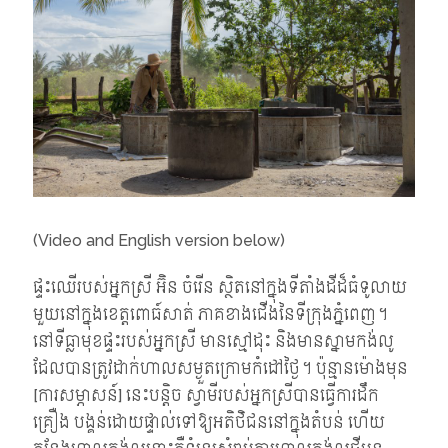
(Video and English version below)
ផ្ទះឈើរបស់អ្នកស្រី អ៊ិន ចំរើន ស្ថិតនៅក្នុងទីតាំងដីដ៏ធំទូលាយ
មួយនៅក្នុងខេត្តពោធ៍សាត់ ភាគខាងជើងនៃទីក្រុងភ្នំពេញ។
នៅទីធ្លាមុខផ្ទះរបស់អ្នកស្រី មានស្មៅដុះ និងមានស្នាមកង់លូ
ដែលបានត្រូវដាក់ហាលសម្ងួតក្រោមកំដៅថ្ងៃ។ ប៉ុន្មានម៉ោងមុន
[ការសម្ភាសន៍] នេះបន្តិច ស្វាមីរបស់អ្នកស្រីបានធ្វើការដឹក
គ្រឿង បង្គន់ដោយផ្ទាល់ទៅឱ្យអតិថិជននៅក្នុងតំបន់ ហើយ