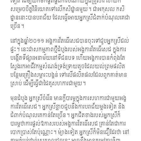
ទៀត ដើម្បីយកមកផ្គត់ផ្គង់ការចំណាយក្នុងគ្រួសារ ហើយក៏
សម្រេចចិត្តវិនិយោគទៅលើកសិដ្ឋានមួយ។ ជាអកុសល កសិ
ដ្ឋាននោះបានបរាជ័យ ដែលធ្វើអោយអ្នកស្រីជំពាក់បំណុលគេជា
ច្រើន។
នៅក្នុងឆ្នាំ២០១១ អង្គការវ័តធើសេដបានចុះទៅជួបអ្នកស្រីដល់
ផ្ទះ។ នេះជាសកម្មភាពថ្មីដំបូងរបស់អង្គការវ័តធើសេដ ក្នុងការ
បង្កើតទីផ្សារអនាម័យនៅទីជនបទ ហើយអង្គការបានកំពុងតែ
ស្វែងរកអាជីវកម្មសំណង់ទ្រង់ទ្រាយតូចដែលយល់ព្រមផលិត
បន្ថែមគ្រឿងសម្ភារះបង្គន់ ទៅលើផលិតផលដែលពួកគាត់មាន
ស្រាប់ ដើម្បីធ្វើជាដៃគូសហការជាមួយ។
មុនដំបូង អ្នកស្រីចំរើន មានក្តីបារម្ភក្នុងការសហការជាមួយអង្គ
ការវ័តធើសេដ។ អ្នកស្រីខ្លាចជួបនឹងការបរាជ័យម្តងទៀត និង
ជំពាក់បំណុលគេកាន់តែច្រើន។ អ្នកជិតខាងរបស់អ្នកស្រីក៏
បារម្ភថាការផ្តល់ឱកាសរបស់អង្គការវ័តធើសេដ គ្រាន់តែជាការ
បោកប្រាស់តែប៉ុណ្ណោះ។ ម៉្យាងទៀត អ្នកស្រីក៏មិនជឿដែរថា នៅ
តាមតំបន់ដាច់ស្រយាលដូចនេះ អាចនឹងមានតម្រូវការទិញ