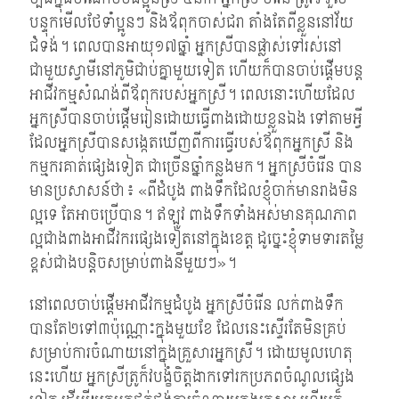
បន្ទុកមើលថែទំាំប្អូនៗ និងឪពុកចាស់ជរា តាំងតែពីខ្លួននៅវ័យ
ជំទង់។ ពេលបានអាយុ១៧ឆ្នាំ អ្នកស្រីបានផ្លាស់ទៅរស់នៅ
ជាមួយស្វាមីនៅភូមិជាប់គ្នាមួយទៀត ហើយក៏បានចាប់ផ្តើមបន្ត
អាជីវកម្មសំណង់ពីឪពុករបស់អ្នកស្រី។ ពេលនោះហើយដែល
អ្នកស្រីបានចាប់ផ្តើមរៀនដោយធ្វើពាងដោយខ្លួនឯង ទៅតាមអ្វី
ដែលអ្នកស្រីបានសង្កេតឃើញពីការធ្វើរបស់ឪពុកអ្នកស្រី និង
កម្មករគាត់ផ្សេងទៀត ជាច្រើនឆ្នាំកន្លងមក។ អ្នកស្រីចំរើន បាន
មានប្រសាសន៍ថា៖ «ពីដំបូង ពាងទឹកដែលខ្ញុំចាក់មានរាងមិន
ល្អទេ តែអាចប្រើបាន។ ឥឡូវ ពាងទឹកទាំងអស់មានគុណភាព
ល្អជាងពាងអាជីវករផ្សេងទៀតនៅក្នុងខេត្ត ដូច្នេះខ្ញុំទាមទារតម្លៃ
ខ្ពស់ជាងបន្តិចសម្រាប់ពាងនីមួយៗ»។
នៅពេលចាប់ផ្តើមអាជីវកម្មដំបូង អ្នកស្រីចំរើន លក់ពាងទឹក
បានតែ២ទៅ៣ប៉ុណ្ណោះក្នុងមួយខែ ដែលនេះស្ទើរតែមិនគ្រប់
សម្រាប់ការចំណាយនៅក្នុងគ្រួសារអ្នកស្រី។ ដោយមូលហេតុ
នេះហើយ អ្នកស្រីត្រូក៏វបង្ខំចិត្តងាកទៅរកប្រភពចំណូលផ្សេង