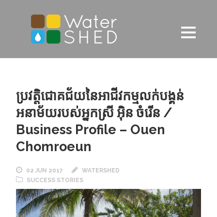
ប្រវត្តិជោគជ័យនៃអាជីវកម្មលក់បង្គន់
អនាម័យរបស់អ្នកស្រី អ៊ិន ចំរើន /
Business Profile – Ouen
Chomroeun
02 JUN 2017
WATERSHED
SUCCESS STORIES