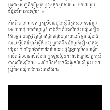
ត្រូវចាកចេញពីភូមិស្រុក ឬទុកកូនតូចគាត់អោយនៅជាមួយ
ជីដូនជីតានោះឡើយ។»
តាំងពីពេលនោះមក អ្នកស្រីបានជួលស្ត្រីពីក្នុងសហគមន៍ខ្លួន
អោយមកជួយចាក់លូបង្គន់ ពាងទឹក និងផលិតផលផ្សេងទៀត
ដែលម្នាក់ៗតម្រូវឱ្យធ្វើការផ្នែកផ្សេងៗគ្នា ពោលគឺ ម្នាក់ធ្វើខាង
លាយស៊ីម៉ងត៍ ម្នាក់ធ្វើគំរបលូ ឬពាងទឹក និងម្នាក់ទៀតចាក់លូ
បង្គន់ ហើយខ្សែចង្វាក់ការងារបែបនេះធ្វើឱ្យអ្នកស្រីអាចបង្កើត
ផលិតផលបានរាប់សិបនៅក្នុងមួយថ្ងៃៗ។ ជាចុងក្រោយ អ្នកស្រី
បានលើកឡើងថា៖ «យើងមិនចាំបាច់ពឹងផ្អែកតែលើបុរសទេ។
ស្ត្រីក៏អាចធ្វើការងារនេះបានដែរ។»